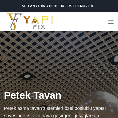
Skip
ADD ANYTHING HERE OR JUST REMOVE IT...
to
content
Petek Tavan
Petek asma tavan sistemleri özel boşluklu yapısı
sayesinde ışık ve hava geçirgenliği sağlarken